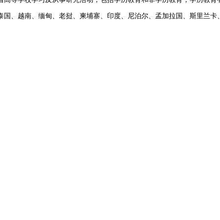
泰国、越南、缅甸、老挝、柬埔寨、印度、尼泊尔、孟加拉国、斯里兰卡