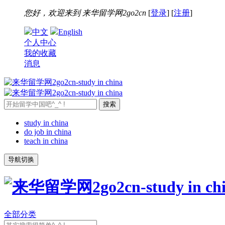
您好，欢迎来到
来华留学网2go2cn
[
登录
] [
注册
]
中文
English
个人中心
我的收藏
消息
study in china
do job in china
teach in china
导航切换
全部分类