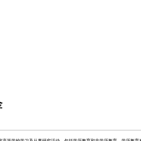
金
学校学习及从事研究活动，包括学历教育和非学历教育，学历教育有博士（