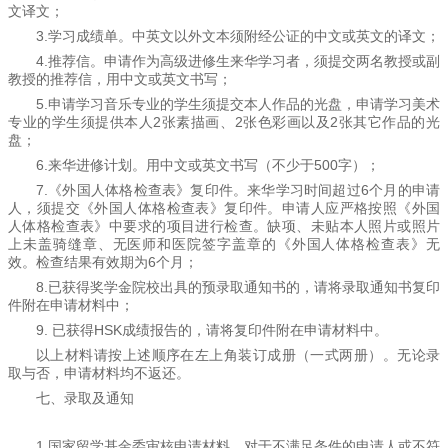
文译文；
3.学习成绩单。中英文以外文本须附经公证的中文或英文的译文；
4.推荐信。申请作为高级进修生来华学习者，须提交两名教授或副
教授的推荐信，用中文或英文书写；
5.申请学习音乐专业的学生须提交本人作品的光盘，申请学习美术
专业的学生须提供本人2张素描画、2张色彩画以及2张其它作品的光
盘；
6.来华进修计划。用中文或英文书写（不少于500字）；
7.《外国人体格检查表》复印件。来华学习时间超过6个月的申请
人，须提交《外国人体格检查表》复印件。申请人应严格按照《外国
人体格检查表》中要求的项目进行检查。缺项、未贴本人照片或照片
上未盖骑缝章、无医师和医院签字盖章的《外国人体格检查表》无
效。检查结果有效期为6个月；
8.已获得奖学金院校出具的预录取通知书的，请将录取通知书复印
件附在申请材料中；
9. 已获得HSK成绩报告的，请将复印件附在申请材料中。
以上材料请按上述顺序在左上角装订成册（一式两册）。无论录
取与否，申请材料均不返还。
七、录取及通知
1.国家留学基金委审核申请材料。对于不满足条件的申请人或不符