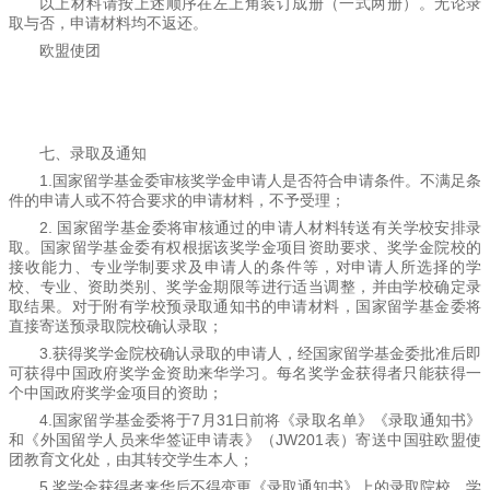
以上材料请按上述顺序在左上角装订成册（一式两册）。无论录
取与否，申请材料均不返还。
欧盟使团
七、录取及通知
1.国家留学基金委审核奖学金申请人是否符合申请条件。不满足条
件的申请人或不符合要求的申请材料，不予受理；
2. 国家留学基金委将审核通过的申请人材料转送有关学校安排录
取。国家留学基金委有权根据该奖学金项目资助要求、奖学金院校的
接收能力、专业学制要求及申请人的条件等，对申请人所选择的学
校、专业、资助类别、奖学金期限等进行适当调整，并由学校确定录
取结果。对于附有学校预录取通知书的申请材料，国家留学基金委将
直接寄送预录取院校确认录取；
3.获得奖学金院校确认录取的申请人，经国家留学基金委批准后即
可获得中国政府奖学金资助来华学习。每名奖学金获得者只能获得一
个中国政府奖学金项目的资助；
4.国家留学基金委将于7月31日前将《录取名单》《录取通知书》
和《外国留学人员来华签证申请表》（JW201表）寄送中国驻欧盟使
团教育文化处，由其转交学生本人；
5.奖学金获得者来华后不得变更《录取通知书》上的录取院校、学