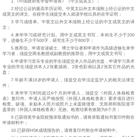
1.《中国政府奖学金申请表》（中文或英文）；
2.经过公证的最高学历证明。中英文以外文本须附上经公证的中文
或英文的译文。在校学生须提交本人就读学校出具的在学证明；
3.学习成绩单。中英文以外文本须附上经公证的中文或英文的译
文；
4.来华学习或研究计划。用中文或英文书写，本科生不少于200
字，进修生不少于500字，研究生不少于800字；
5.推荐信。申请攻读硕士、博士学位者和申请作为高级进修生来华
学习者，须提交两名教授或副教授的推荐信，用中文或英文书写；
6.申请学习音乐专业的学生须提交本人作品的光盘，申请学习美术
专业的学生须提供本人2张素描画、2张色彩画以及2张其它作品的光
盘；
7.年龄不满18岁的申请人，须提交在华法定监护人的相关法律文
件；
8.来华学习时间超过6个月的申请人，须提交《外国人体格检查
表》复印件。申请人应严格按照《外国人体格检查表》要求项目进行
检查。缺项、未贴本人照片或照片上未盖骑缝章、无医师和医院签字
盖章的《外国人体格检查表》无效。检查结果有效期为6个月；
9.已获得奖学金院校预录取通知书的，请将录取通知书复印件附在
申请材料中；
10.已获得HSK成绩报告的，请将复印件附在申请材料中。