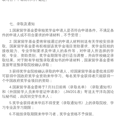
七、录取及通知
1.国家留学基金委审核奖学金申请人是否符合申请条件。不满足条
件的申请人或不符合要求的申请材料，不予受理；
2. 国家留学基金委将审核通过的申请人材料转送有关学校安排录
取。国家留学基金委有权根据该奖学金项目资助要求、奖学金院校的
接收能力、专业学制要求及申请人的条件等，对申请人所选择的学
校、专业、资助类别、奖学金期限等进行适当调整，并由学校确定录
取结果。对于附有学校预录取通知书的申请材料，国家留学基金委将
直接寄送预录取院校确认录取；
3.获得奖学金院校确认录取的申请人，经国家留学基金委批准后即
可获得中国政府奖学金资助来华学习。每名奖学金获得者只能获得一
个中国政府奖学金项目的资助；
4.国家留学基金委将于7月31日前将《录取名单》《录取通知书》
和《外国留学人员来华签证申请表》（JW201表）寄送太平洋岛国论
坛秘书处，由其转交学生本人；
5.奖学金获得者来华后不得变更《录取通知书》上的录取院校、学
习专业及学习期限；
6.不能按录取期限来华学习者，奖学金资格不予保留。