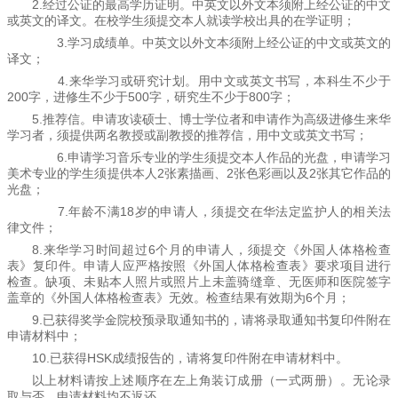
2.经过公证的最高学历证明。中英文以外文本须附上经公证的中文
或英文的译文。在校学生须提交本人就读学校出具的在学证明；
3.学习成绩单。中英文以外文本须附上经公证的中文或英文的
译文；
4.来华学习或研究计划。用中文或英文书写，本科生不少于
200字，进修生不少于500字，研究生不少于800字；
5.推荐信。申请攻读硕士、博士学位者和申请作为高级进修生来华
学习者，须提供两名教授或副教授的推荐信，用中文或英文书写；
6.申请学习音乐专业的学生须提交本人作品的光盘，申请学习
美术专业的学生须提供本人2张素描画、2张色彩画以及2张其它作品的
光盘；
7.年龄不满18岁的申请人，须提交在华法定监护人的相关法
律文件；
8.来华学习时间超过6个月的申请人，须提交《外国人体格检查
表》复印件。申请人应严格按照《外国人体格检查表》要求项目进行
检查。缺项、未贴本人照片或照片上未盖骑缝章、无医师和医院签字
盖章的《外国人体格检查表》无效。检查结果有效期为6个月；
9.已获得奖学金院校预录取通知书的，请将录取通知书复印件附在
申请材料中；
10.已获得HSK成绩报告的，请将复印件附在申请材料中。
以上材料请按上述顺序在左上角装订成册（一式两册）。无论录
取与否，申请材料均不返还。