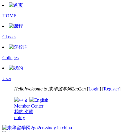
HOME
Classes
Colleges
User
Hello!welcome to
来华留学网2go2cn
[
Login
] [
Register
]
中文
English
Member Center
我的收藏
notify