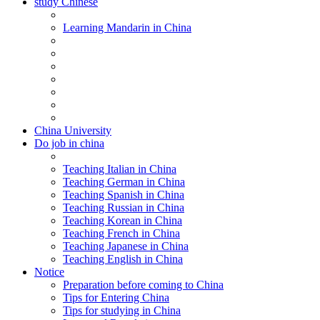
study Chinese
Learning Mandarin in China
China University
Do job in china
Teaching Italian in China
Teaching German in China
Teaching Spanish in China
Teaching Russian in China
Teaching Korean in China
Teaching French in China
Teaching Japanese in China
Teaching English in China
Notice
Preparation before coming to China
Tips for Entering China
Tips for studying in China