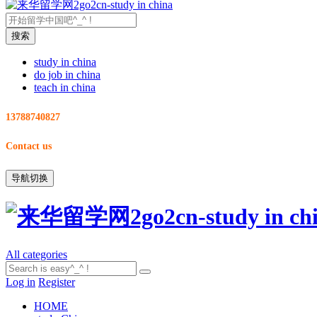
study in china
do job in china
teach in china
13788740827
Contact us
导航切换
All categories
Log in
Register
HOME