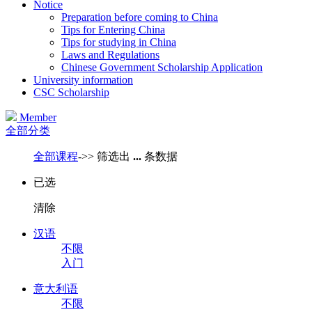
Notice
Preparation before coming to China
Tips for Entering China
Tips for studying in China
Laws and Regulations
Chinese Government Scholarship Application
University information
CSC Scholarship
Member
全部分类
全部课程
->>
筛选出
...
条数据
已选
清除
汉语
不限
入门
意大利语
不限