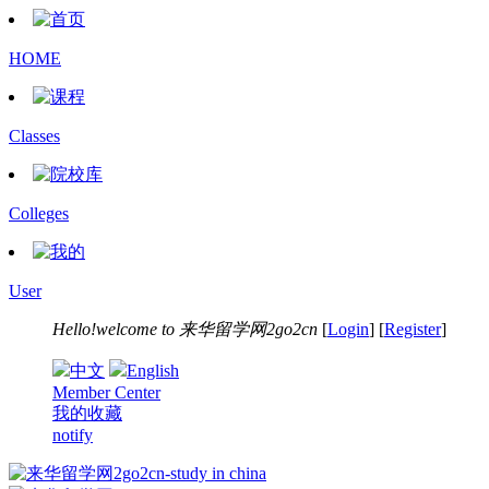
HOME
Classes
Colleges
User
Hello!welcome to
来华留学网2go2cn
[
Login
] [
Register
]
中文
English
Member Center
我的收藏
notify