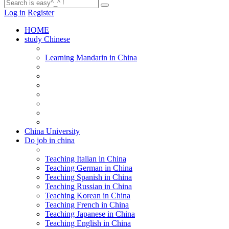
Log in
Register
HOME
study Chinese
Learning Mandarin in China
China University
Do job in china
Teaching Italian in China
Teaching German in China
Teaching Spanish in China
Teaching Russian in China
Teaching Korean in China
Teaching French in China
Teaching Japanese in China
Teaching English in China